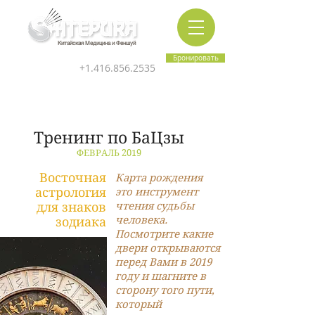
Китайская Медицина и Феншуй
Бронировать
+1.416.856.2535
Тренинг по БаЦзы
ФЕВРАЛЬ 2019
Восточная
Карта рождения
астрология
это инструмент
для знаков
чтения судьбы
человека.
зодиака
Посмотрите какие
двери открываются
перед Вами в 2019
году и шагните в
сторону того пути,
который