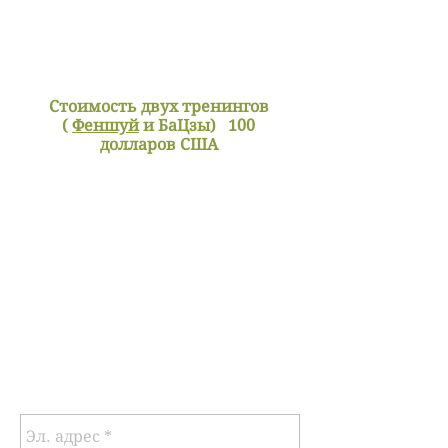
Стоимость двух тренингов
(
Феншуй
и БаЦзы)
100
долларов США
Записаться можно
отправив текстовое
сообщение
на тел
416-856-2535
или
заполнив форму ниже