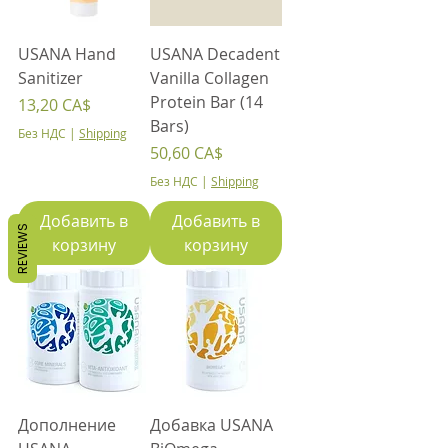
USANA Hand
USANA Decadent
Sanitizer
Vanilla Collagen
Protein Bar (14
Цена
13,20 CA$
Bars)
Без НДС
|
Shipping
Цена
50,60 CA$
Без НДС
|
Shipping
Добавить в
Добавить в
REVIEWS
корзину
корзину
Дополнение
Добавка USANA