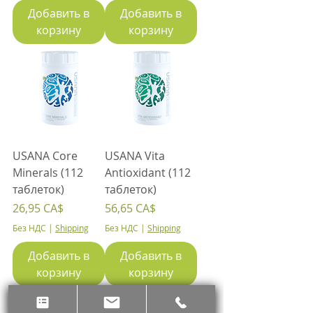
Добавить в
Добавить в
корзину
корзину
USANA Core
USANA Vita
Minerals (112
Antioxidant (112
таблеток)
таблеток)
Цена
Цена
26,95 CA$
56,65 CA$
Без НДС
|
Shipping
Без НДС
|
Shipping
Добавить в
Добавить в
корзину
корзину