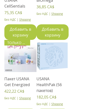
USANA
BiOmega
CellSentials
Цена
36,85 CA$
Цена
75,35 CA$
Без НДС
|
Shipping
Без НДС
|
Shipping
Добавить в
Добавить в
корзину
корзину
ТОЛЬКО ПО ПОДПИСКЕ
Пакет USANA
USANA
Get Energized
HealthPak (56
пакетов)
Цена
422,22 CA$
Цена
182,05 CA$
Без НДС
|
Shipping
Без НДС
|
Shipping