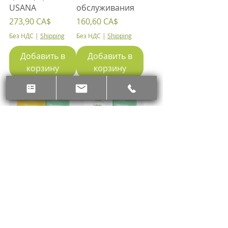
USANA
обслуживания
Цена
Цена
273,90 CA$
160,60 CA$
Без НДС
|
Shipping
Без НДС
|
Shipping
Добавить в
Добавить в
корзину
корзину
Набор для
Комплект для
улучшения
улучшения
здоровья
здоровья
пищеварительн
пищеварительн
ой системы
ой системы
USANA Lemon
USANA Plain