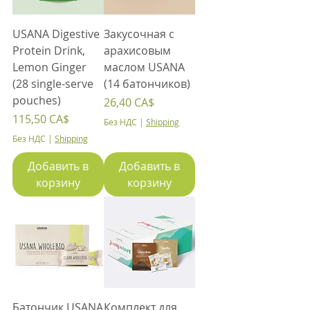
USANA Digestive
Закусочная с
Protein Drink,
арахисовым
Lemon Ginger
маслом USANA
(28 single-serve
(14 батончиков)
pouches)
Цена
26,40 CA$
Цена
115,50 CA$
Без НДС
|
Shipping
Без НДС
|
Shipping
Добавить в
Добавить в
корзину
корзину
Батончик USANA
Комплект для