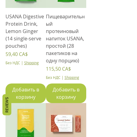
USANA Digestive
Пищеварительн
Protein Drink,
ый
Lemon Ginger
протеиновый
(14 single-serve
напиток USANA,
pouches)
простой (28
пакетиков на
Цена
59,40 CA$
одну порцию)
Без НДС
|
Shipping
Цена
115,50 CA$
Без НДС
|
Shipping
Добавить в
Добавить в
корзину
корзину
REVIEWS