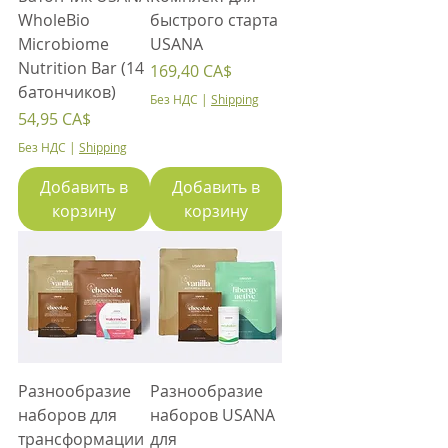
WholeBio
быстрого старта
Microbiome
USANA
Nutrition Bar (14
Цена
169,40 CA$
батончиков)
Без НДС
|
Shipping
Цена
54,95 CA$
Без НДС
|
Shipping
Добавить в
Добавить в
корзину
корзину
Разнообразие
Разнообразие
наборов для
наборов USANA
трансформации
для